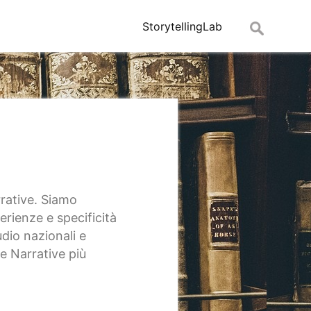
Ricerca
StorytellingLab
per:
rrative. Siamo
rienze e specificità
udio nazionali e
ze Narrative più