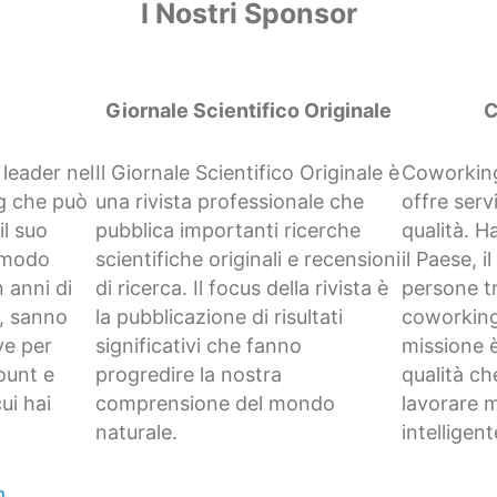
I Nostri Sponsor
Giornale Scientifico Originale
C
 leader nel
Il Giornale Scientifico Originale è
Coworking
g che può
una rivista professionale che
offre serv
il suo
pubblica importanti ricerche
qualità. Ha
 modo
scientifiche originali e recensioni
il Paese, i
 anni di
di ricerca. Il focus della rivista è
persone t
e, sanno
la pubblicazione di risultati
coworking 
ve per
significativi che fanno
missione è
ount e
progredire la nostra
qualità ch
ui hai
comprensione del mondo
lavorare m
naturale.
intelligent
m
.